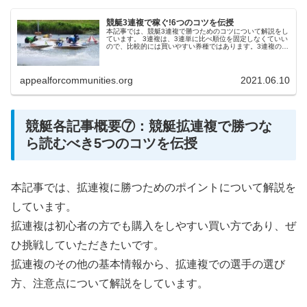
競艇3連複で稼ぐ!6つのコツを伝授
本記事では、競艇3連複で勝つためのコツについて解説をし
ています。 3連複は、3連単に比べ順位を固定しなくていい
ので、比較的には買いやすい券種ではあります。3連複の基
礎情報からお伝えしているので初心者の方でも、吸収しや
すい内容になっています。
appealforcommunities.org
2021.06.10
競艇各記事概要⑦：競艇拡連複で勝つな
ら読むべき5つのコツを伝授
本記事では、拡連複に勝つためのポイントについて解説を
しています。
拡連複は初心者の方でも購入をしやすい買い方であり、ぜ
ひ挑戦していただきたいです。
拡連複のその他の基本情報から、拡連複での選手の選び
方、注意点について解説をしています。