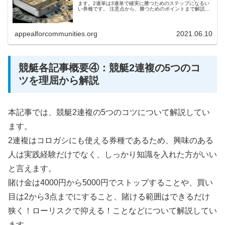
ます。2連単は3連単で確実に勝つためのステップになるい
い券種です。 注意点から、勝つためのポイントまで解説を
しています。賭ける範囲や賭ける金額についても解説をし
ています。
appealforcommunities.org
2021.06.10
競艇各記事概要④：競艇2連複の5つのコ
ツを理屈から解説
本記事では、競艇2連複の5つのコツについて解説してい
ます。
2連複はコロガシにも使える券種であるため、興味のある
人は実践経験だけでなく、しっかり知識を入れた方がいい
と言えます。
賭け金は4000円から5000円でストップすることや、買い
目は2から3点までにすること、賭ける範囲はできるだけ
狭く！ローリスクで抑える！ことなどについて解説してい
ます。