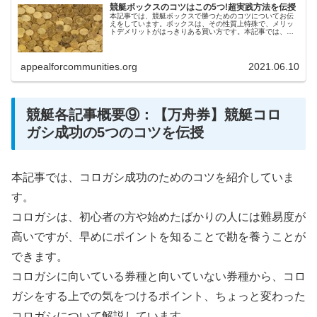
競艇ボックスのコツはこの5つ!超実践方法を伝授
本記事では、競艇ボックスで勝つためのコツについてお伝
えをしています。ボックスは、その性質上特殊で、メリッ
トデメリットがはっきりある買い方です。本記事では、そ
の両方を理解した上で、いかにボックスで効率よく稼ぐか
を解説しています。
appealforcommunities.org
2021.06.10
競艇各記事概要⑨：【万舟券】競艇コロ
ガシ成功の5つのコツを伝授
本記事では、コロガシ成功のためのコツを紹介していま
す。
コロガシは、初心者の方や始めたばかりの人には難易度が
高いですが、早めにポイントを知ることで勘を養うことが
できます。
コロガシに向いている券種と向いていない券種から、コロ
ガシをする上での気をつけるポイント、ちょっと変わった
コロガシについて解説しています。