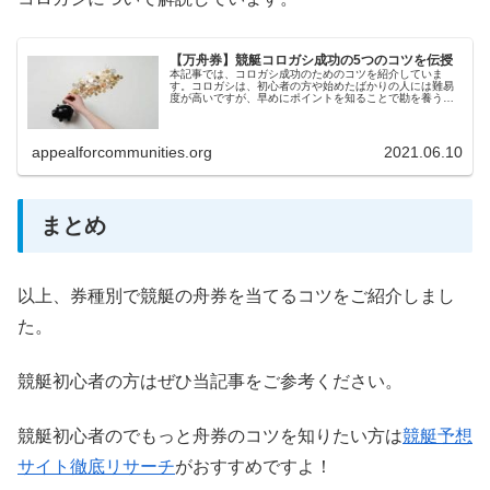
【万舟券】競艇コロガシ成功の5つのコツを伝授
本記事では、コロガシ成功のためのコツを紹介していま
す。コロガシは、初心者の方や始めたばかりの人には難易
度が高いですが、早めにポイントを知ることで勘を養うこ
とができます。まだ、コロガシをしようと思ってないけど
興味がある人はぜひ一読してみては。
appealforcommunities.org
2021.06.10
まとめ
以上、券種別で競艇の舟券を当てるコツをご紹介しまし
た。
競艇初心者の方はぜひ当記事をご参考ください。
競艇初心者のでもっと舟券のコツを知りたい方は
競艇予想
サイト徹底リサーチ
がおすすめですよ！