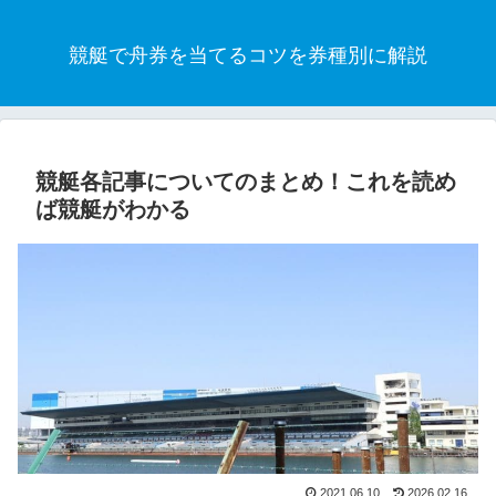
競艇で舟券を当てるコツを券種別に解説
競艇各記事についてのまとめ！これを読め
ば競艇がわかる
2021.06.10
2026.02.16