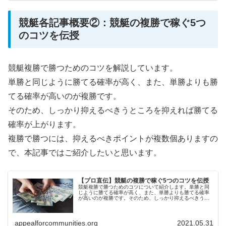
競艇各記事概要②：競艇の複勝で稼ぐ5つ
のコツを伝授
競艇複勝で勝つためのコツを解説しています。
単勝と同じように勝てる確率が高く、また、単勝よりも勝
てる確率が高いのが複勝です。
そのため、しっかり抑えるべきうところを抑えれば勝てる
確率が上がります。
複勝で勝つには、抑えるべきポイントが複数個ありますの
で、本記事ではご紹介したいと思います。
【プロ直伝】競艇の複勝で稼ぐ5つのコツを伝授
競艇複勝で勝つためのコツについて紹介します。単勝と同
じように勝てる確率が高く、また、単勝よりも勝てる確率
が高いのが複勝です。そのため、しっかり抑えるべきうと
ころを抑えれば勝てる確率が上がります。
appealforcommunities.org
2021.05.31